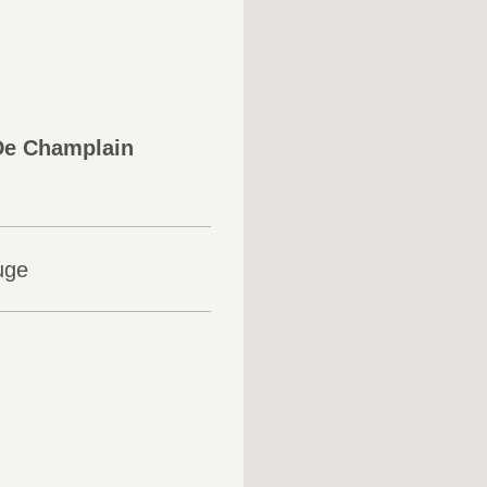
De Champlain
uge